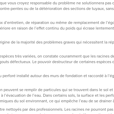
e que vous croyez responsable du problème ne solutionnera pas ce
ontre-pentes ou de la détérioration des sections de tuyaux, san
aux d’entretien, de réparation ou même de remplacement de l’égo
étériore en raison de l’effet continu du poids qui écrase lentement
origine de la majorité des problèmes graves qui nécessitent la rép
d’espèces très variées, on constate couramment que les racines 
outs défectueux. Le pouvoir destructeur de certaines espèces d’
 perforé installé autour des murs de fondation et raccordé à l’égou
n peuvent se remplir de particules qui se trouvent dans le sol e
re à l’évacuation de l’eau. Dans certains sols, la surface et les pe
miques du sol environnant, ce qui empêche l’eau de se drainer à 
tre nettoyés par des professionnels. Les racines ne pourront pas 