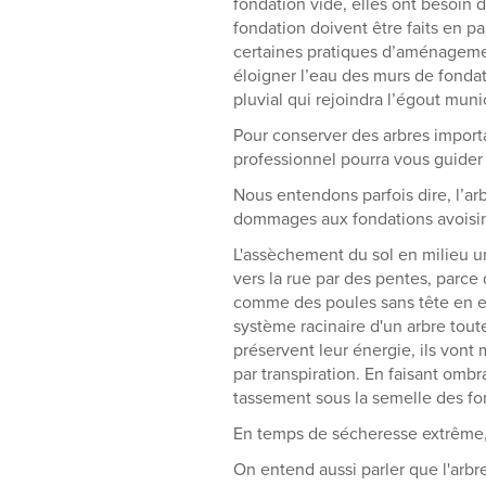
fondation vide, elles ont besoin 
fondation doivent être faits en pa
certaines pratiques d’aménagemen
éloigner l’eau des murs de fondat
pluvial qui rejoindra l’égout munic
Pour conserver des arbres importa
professionnel pourra vous guider e
Nous entendons parfois dire, l’arb
dommages aux fondations avoisina
L'assèchement du sol en milieu u
vers la rue par des pentes, parce
comme des poules sans tête en en
système racinaire d'un arbre tout
préservent leur énergie, ils vont 
par transpiration. En faisant omb
tassement sous la semelle des fo
En temps de sécheresse extrême, i
On entend aussi parler que l'arbre