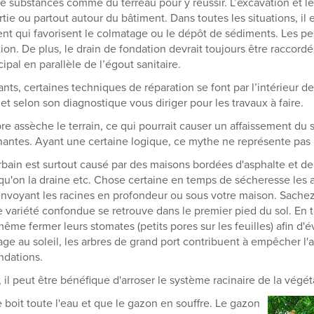
de substances comme du terreau pour y réussir. L’excavation et 
rtie ou partout autour du bâtiment. Dans toutes les situations, i
t qui favorisent le colmatage ou le dépôt de sédiments. Les pen
ion. De plus, le drain de fondation devrait toujours être raccord
ipal en parallèle de l’égout sanitaire.
nts, certaines techniques de réparation se font par l’intérieur d
t selon son diagnostique vous diriger pour les travaux à faire.
re assèche le terrain, ce qui pourrait causer un affaissement du so
ntes. Ayant une certaine logique, ce mythe ne représente pas po
rbain est surtout causé par des maisons bordées d'asphalte et de
 qu'on la draine etc. Chose certaine en temps de sécheresse les 
voyant les racines en profondeur ou sous votre maison. Sachez
e variété confondue se retrouve dans le premier pied du sol. En
même fermer leurs stomates (petits pores sur les feuilles) afin d'
rage au soleil, les arbres de grand port contribuent à empêcher l
ndations.
l peut être bénéfique d'arroser le système racinaire de la végét
 boit toute l'eau et que le gazon en souffre. Le gazon