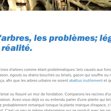
'arbres, les problèmes; l
réalité.
cines d'arbres comme étant problématiques: bris causés aux fond
ison, égouts ou drains bouchés ou brisés, gazon qui souffre ou 
 ça, afin que les arbres urbains ne soient
abattus inutilement
et qu
risé ou fissuré un mur de fondation. Comparons les racines d'un
aison. Avez-vous déjà vu ou entendu parler d'une plante qui bris
z probablement remarqué lorsque la plante manque d'espace, c'e
ent. C'est un peu le même phénomène qui se produit avec les raci