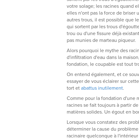
votre solage; les racines quand e
elles n'ont pas la force de briser
autres trous, il est possible que
qui sortent par les trous d'égout
trou ou d'une fissure déjà existan
pas munies de marteau piqueur.
Alors pourquoi le mythe des racin
d'infiltration d'eau dans la maiso
fondation, le coupable est tout t
On entend également, et ce souve
essayer de vous éclairer sur cett
tort et
abattus inutilement
.
Comme pour la fondation d'une ma
racines se fait toujours à partir d
matières solides. Un égout en bon 
Lorsque vous constatez des problè
déterminer la cause du problème 
racinaire quelconque à l'intérieur