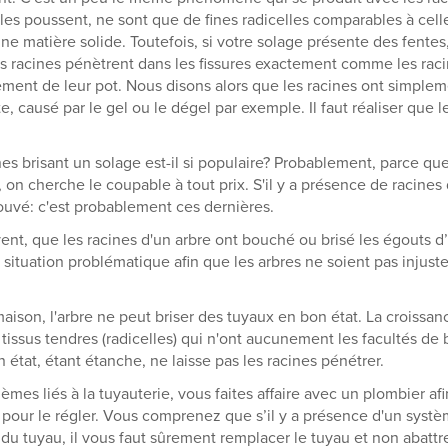
lles poussent, ne sont que de fines radicelles comparables à cell
 une matière solide. Toutefois, si votre solage présente des fentes
 les racines pénètrent dans les fissures exactement comme les rac
tement de leur pot. Nous disons alors que les racines ont simplem
te, causé par le gel ou le dégel par exemple. Il faut réaliser que l
es brisant un solage est-il si populaire? Probablement, parce qu
n, on cherche le coupable à tout prix. S'il y a présence de racine
rouvé: c'est probablement ces dernières.
nt, que les racines d'un arbre ont bouché ou brisé les égouts d
e situation problématique afin que les arbres ne soient pas injus
ison, l'arbre ne peut briser des tuyaux en bon état. La croissan
e tissus tendres (radicelles) qui n'ont aucunement les facultés de 
état, étant étanche, ne laisse pas les racines pénétrer.
mes liés à la tuyauterie, vous faites affaire avec un plombier afi
pour le régler. Vous comprenez que s’il y a présence d'un syst
 du tuyau, il vous faut sûrement remplacer le tuyau et non abattre