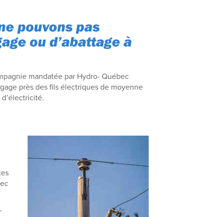
 ne pouvons pas
agage ou d’abattage à
mpagnie mandatée par Hydro- Québec
agage près des fils électriques de moyenne
d’électricité.
ces
vec
-