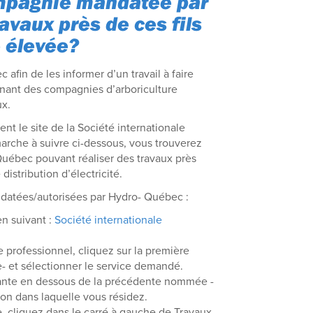
mpagnie mandatée par
vaux près de ces fils
é élevée?
afin de les informer d’un travail à faire
enant des compagnies d’arboriculture
ux.
t le site de la Société internationale
arche à suivre ci-dessous, vous trouverez
uébec pouvant réaliser des travaux près
istribution d’électricité.
datées/autorisées par Hydro- Québec :
en suivant :
Société internationale
 professionnel, cliquez sur la première
- et sélectionner le service demandé.
lante en dessous de la précédente nommée -
gion dans laquelle vous résidez.
, cliquez dans le carré à gauche de Travaux