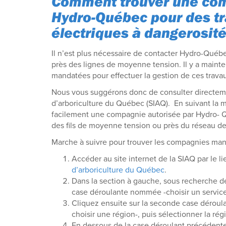
Comment trouver une co
Hydro-Québec pour des tra
électriques à dangerosit
Il n’est plus nécessaire de contacter Hydro-Québec 
près des lignes de moyenne tension. Il y a maint
mandatées pour effectuer la gestion de ces trava
Nous vous suggérons donc de consulter directemen
d’arboriculture du Québec (SIAQ). En suivant la m
facilement une compagnie autorisée par Hydro- Q
des fils de moyenne tension ou près du réseau de d
Marche à suivre pour trouver les compagnies man
Accéder au site internet de la SIAQ par le li
d’arboriculture du Québec
.
Dans la section à gauche, sous recherche de
case déroulante nommée -choisir un service
Cliquez ensuite sur la seconde case dérou
choisir une région-, puis sélectionner la ré
En dessous de la case déroulant précédente