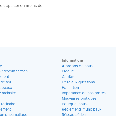
me déplacer en moins de :
s
Informations
e
À propos de nous
n / décompaction
Blogue
ment
Carrière
 de sol
Foire aux questions
Copeaux
Formation
 racinaire
Importance de nos arbres
Mauvaises pratiques
racinaire
Pourquoi nous?
hement
Règlements municipaux
ion pneumatique
Réseau aérien