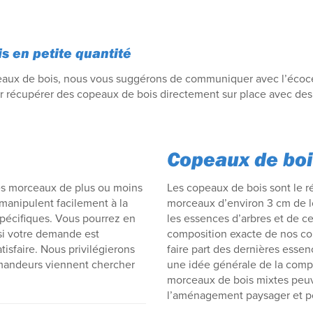
is en petite quantité
aux de bois, nous vous suggérons de communiquer avec l’écocen
enir récupérer des copeaux de bois directement sur place avec des
Copeaux de bo
es morceaux de plus ou moins
Les copeaux de bois sont le r
manipulent facilement à la
morceaux d’environ 3 cm de l
écifiques. Vous pourrez en
les essences d’arbres et de ce
 si votre demande est
composition exacte de nos c
atisfaire. Nous privilégierons
faire part des dernières esse
emandeurs viennent chercher
une idée générale de la comp
morceaux de bois mixtes peuven
l’aménagement paysager et po