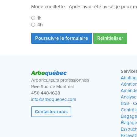
Mode cueillette - Après avoir été avisé, je peux 
1h
4h
Poursuivre le formulaire
Arbo
québec
Service
Abattag
Arboriculteurs professionnels
Aératio
Rive-Sud de Montréal
Amende
450 448-1628
Analyse
info@arboquebec.com
Bois - 
Contrôle
Contactez-nous
Élagage
Élagage 
Essouc
Excavat