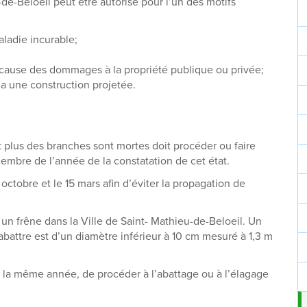
-de-Beloeil peut être autorisé pour l’un des motifs
aladie incurable;
u cause des dommages à la propriété publique ou privée;
y a une construction projetée.
t plus des branches sont mortes doit procéder ou faire
cembre de l’année de la constatation de cet état.
 octobre et le 15 mars afin d’éviter la propagation de
e un frêne dans la Ville de Saint- Mathieu-de-Beloeil. Un
 abattre est d’un diamètre inférieur à 10 cm mesuré à 1,3 m
e de la même année, de procéder à l’abattage ou à l’élagage